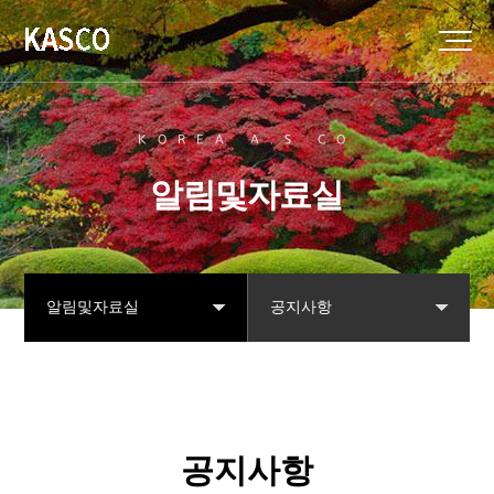
KOREA A.S CO
알림및자료실
알림및자료실
공지사항
협회소개
공지사항
강직척추염
자주묻는질문
공지사항
나눔터
자료실